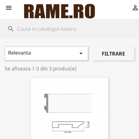


search
Relevanta

FILTRARE
Se afiseaza 1-3 din 3 produs(e)