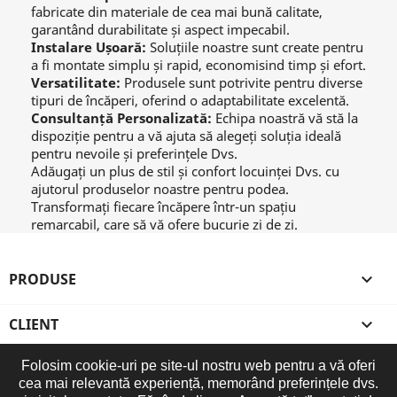
fabricate din materiale de cea mai bună calitate,
garantând durabilitate și aspect impecabil.
Instalare Ușoară:
Soluțiile noastre sunt create pentru
a fi montate simplu și rapid, economisind timp și efort.
Versatilitate:
Produsele sunt potrivite pentru diverse
tipuri de încăperi, oferind o adaptabilitate excelentă.
Consultanță Personalizată:
Echipa noastră vă stă la
dispoziție pentru a vă ajuta să alegeți soluția ideală
pentru nevoile și preferințele Dvs.
Adăugați un plus de stil și confort locuinței Dvs. cu
ajutorul produselor noastre pentru podea.
Transformați fiecare încăpere într-un spațiu
remarcabil, care să vă ofere bucurie zi de zi.
PRODUSE

CLIENT

Folosim cookie-uri pe site-ul nostru web pentru a vă oferi
COMPANIE

cea mai relevantă experiență, memorând preferințele dvs.