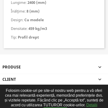
Lungime:
2400 (mm)
Înălţime:
8
(mm)
Design:
Cu modele
Densitate:
459 kg/m3
Tip:
Profil drept
PRODUSE

CLIENT

Folosim cookie-uri pe site-ul nostru web pentru a vă oferi
COMPANIE

cea mai relevantă experiență, memorând preferințele dvs.
și vizitele repetate. Făcând clic pe „Acceptă tot”, sunteți de
INFORMATIILE MAGAZINULUI
acord cu utilizarea TUTUROR cookie-urilor.
Detalii