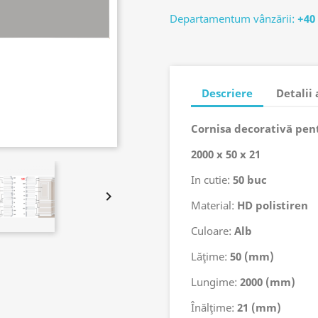
Departamentum vânzării:
+40
Descriere
Detalii
Cornisa
decorativă
pen
2000 x 50 x 21
In cutie:
50 buc

Material:
HD
polistiren
Culoare:
Alb
Lăţime:
50 (mm)
Lungime:
2000 (mm)
Înălţime:
21 (mm)