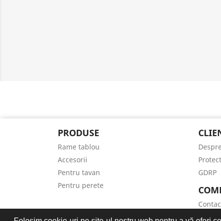
PRODUSE
CLIE
Rame tablou
Despre
Accesorii
Protec
Pentru tavan
GDRP
Pentru perete
COM
Contac
Harta s
Folosim cookie-uri pe site-ul nostru web pentru a vă oferi ce