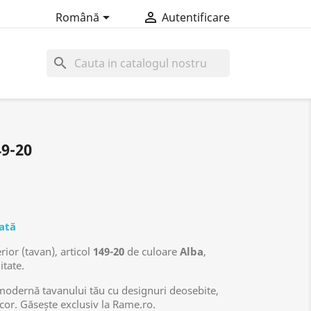


Română
Autentificare
search
9-20
ată
ior (tavan), articol
149-20
de culoare
Alba
,
itate.
odernă tavanului tău cu designuri deosebite,
ecor. Găsește exclusiv la Rame.ro.