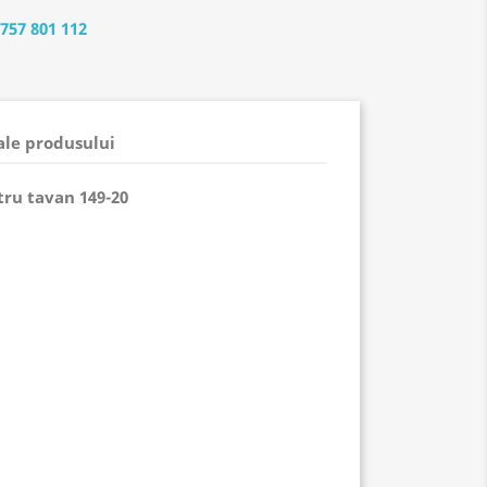
 757 801 112
 ale produsului
tru
tavan 149-20