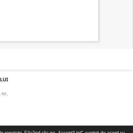
LUI
 nr.
le repetate. Făcând clic pe „Acceptă tot”, sunteți de acord cu