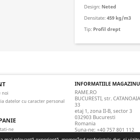
Design:
Neted
Densitate:
459 kg/m3
Tip:
Profil drept
NT
INFORMATIILE MAGAZINU
RAME.RO
 noi
BUCURESTI, str. CATANOAIA
tia datelor cu caracter personal
33
etaj 1, zona II-B, sector 3
032903 Bucuresti
PANIE
Romania
tati-ne
Suna-ne:
+40 757 801 112
Trimite-ne un mesaj la:
ite-ului
a mai relevantă experiență, memorând preferințele dvs. și vizite