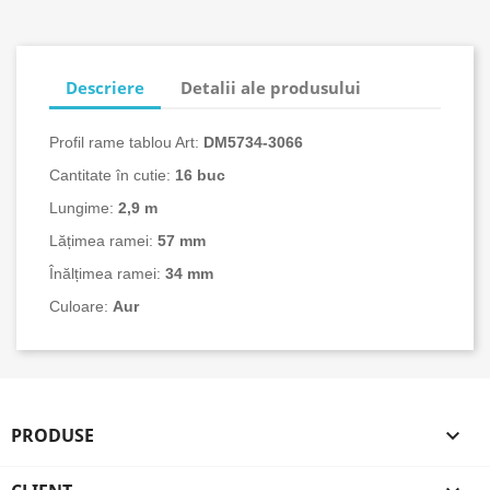
Descriere
Detalii ale produsului
Profil rame tablou Art:
DM
5734-3066
Cantitate în cutie:
16
buc
Lungime:
2,9 m
Lățimea ramei:
57 mm
Înălțimea ramei:
34 mm
Culoare:
Aur
PRODUSE
