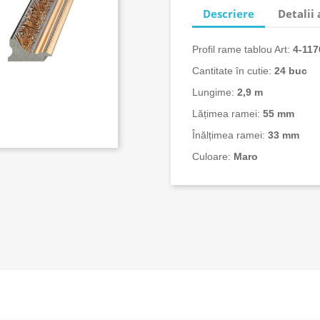
Descriere
Detalii
Profil rame tablou Art:
4-
117
Cantitate în cutie:
24
buc
Lungime:
2,9 m
Lățimea ramei:
55 mm
Înălțimea ramei:
33 mm
Culoare:
Maro