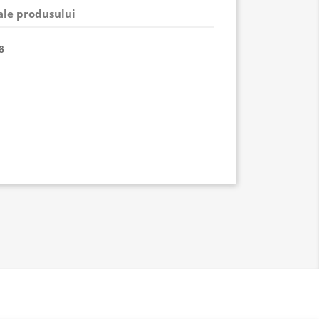
 ale produsului
6