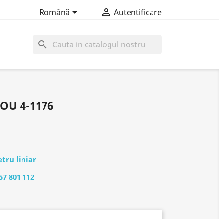


Română
Autentificare
search
OU 4-1176
tru liniar
57 801 112