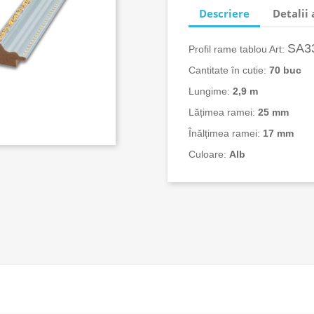
Descriere
Detalii
SA3
Profil rame tablou Art:
Cantitate în cutie:
70 buc
Lungime:
2,9 m
Lățimea ramei:
25 mm
Înălțimea ramei:
17 mm
Culoare:
Alb