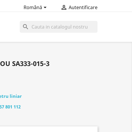


Română
Autentificare
search
OU SA333-015-3
tru liniar
57 801 112