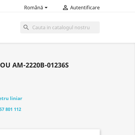


Română
Autentificare
search
OU AM-2220B-01236S
tru liniar
57 801 112