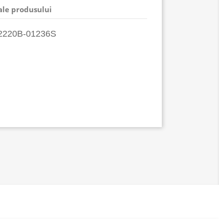
 ale produsului
2220B-01236S