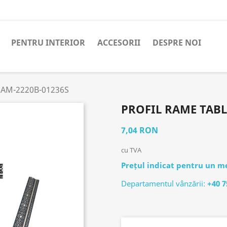
PENTRU INTERIOR
ACCESORII
DESPRE NOI
u AM-2220B-01236S
PROFIL RAME TABL
7,04 RON
cu TVA
Prețul indicat pentru un me
Departamentul vânzării:
+40 7