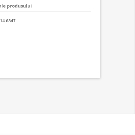
 ale produsului
014
6347