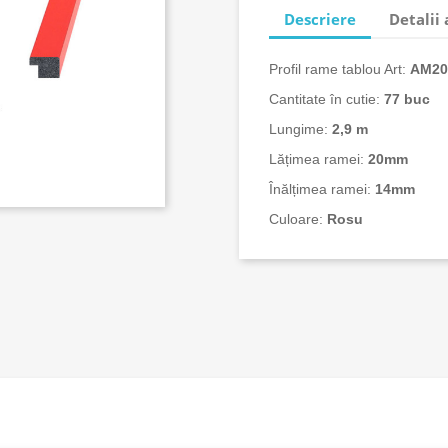
Descriere
Detalii
Profil rame tablou Art:
AM2
Cantitate în cutie:
77 buc
Lungime:
2,9 m
Lățimea ramei:
20mm
Înălțimea ramei:
14mm
Culoare:
Rosu